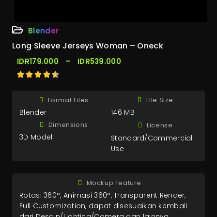
Blender
Long Sleeve Jerseys Woman – Oneck
IDR
179.000
–
IDR
539.000
Format Files
File Size
Blender
146 MB
Dimensions
License
3D Model
Standard/Commercial
Use
Mockup Feature
Rotasi 360°, Animasi 360°, Transparent Render,
Full Customization, dapat disesuaikan kembali
dari Desain/Lighting/Camera dan lainnya